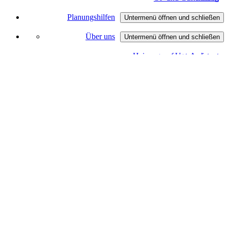
Planungshilfen
Untermenü öffnen und schließen
Über uns
3D-Badplaner
Untermenü öffnen und schließen
Heizungsanfrage-Assistent
Unternehmen
Badanfrage-Assistent
Partner
Virtueller Showroom
Jobs
Downloads