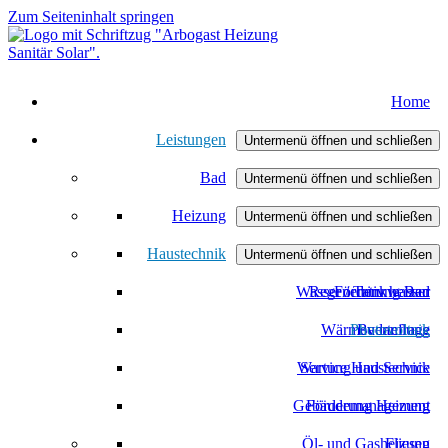
Zum Seiteninhalt springen
Home
Leistungen
Untermenü öffnen und schließen
Bad
Untermenü öffnen und schließen
Heizung
Badmodernisierung
Untermenü öffnen und schließen
Haustechnik
Heizungsmodernisierung
Barrierefreies Bad
Untermenü öffnen und schließen
Wasser / Trinkwasser
Regenerativ heizen
Förderung Bad
Wärmeverteilung
Photovoltaik
Badanfrage
Wartung und Service
Service Haustechnik
Gebäudemanagement
Förderung Heizung
Öl- und Gasheizung
Fliesen